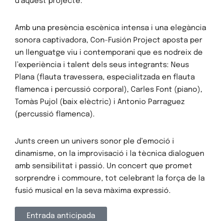
d’aquest projecte.
Amb una presència escènica intensa i una elegància
sonora captivadora, Con-Fusión Project aposta per
un llenguatge viu i contemporani que es nodreix de
l’experiència i talent dels seus integrants: Neus
Plana (flauta travessera, especialitzada en flauta
flamenca i percussió corporal), Carles Font (piano),
Tomàs Pujol (baix elèctric) i Antonio Parraguez
(percussió flamenca).
Junts creen un univers sonor ple d’emoció i
dinamisme, on la improvisació i la tècnica dialoguen
Inici
amb sensibilitat i passió. Un concert que promet
sorprendre i commoure, tot celebrant la força de la
Programació
fusió musical en la seva màxima expressió.
Mascanada6
Entrada anticipada