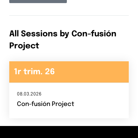
Suma-t'hi
Contacte
All Sessions by Con-fusión
El repte
Project
1r trim. 26
08.03.2026
Con-fusión Project