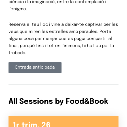
ciència i la imaginació, entre la contemplació i
l’enigma.
Reserva el teu lloc i vine a deixar-te captivar per les
veus que miren les estrelles amb paraules. Porta
alguna cosa per menjar que es pugui compartir al
final, perquè fins i tot en l’immens, hi ha lloc per la
trobada.
Entrada anticipada
Inici
Programació
Mascanada6
All Sessions by Food&Book
Suma-t'hi
1r trim. 26