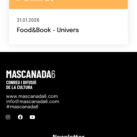
Contacte
El repte
31.01.2026
Food&Book - Univers
www.mascanada6.com
info@mascanada6.com
#mascanada6