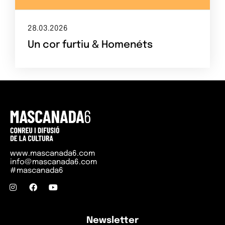
Contacte
El repte
28.03.2026
Un cor furtiu & Homenéts
www.mascanada6.com
info@mascanada6.com
#mascanada6
Newsletter