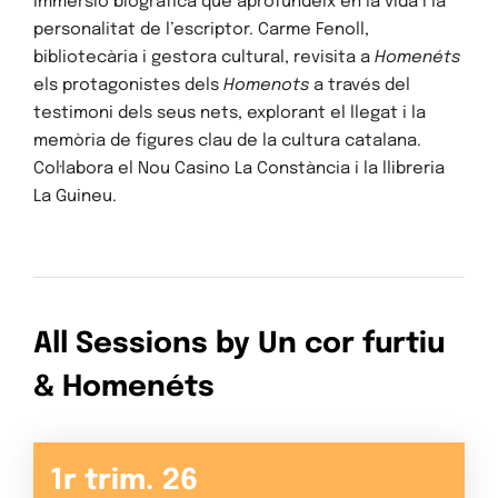
immersió biogràfica que aprofundeix en la vida i la
personalitat de l’escriptor. Carme Fenoll,
bibliotecària i gestora cultural, revisita a
Homenéts
els protagonistes dels
Homenots
a través del
testimoni dels seus nets, explorant el llegat i la
memòria de figures clau de la cultura catalana.
Col·labora el Nou Casino La Constància i la llibreria
La Guineu.
Inici
Programació
All Sessions by Un cor furtiu
& Homenéts
Mascanada6
Suma-t'hi
1r trim. 26