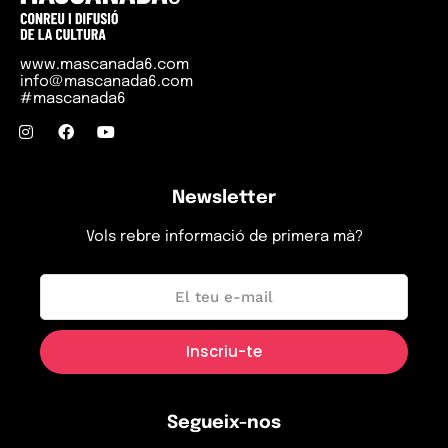
www.mascanada6.com
info@mascanada6.com
#mascanada6
Newsletter
Vols rebre informació de primera mà?
Inici
Programació
Segueix-nos