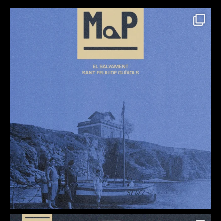
Mascanada6
Suma-t'hi
Contacte
El repte