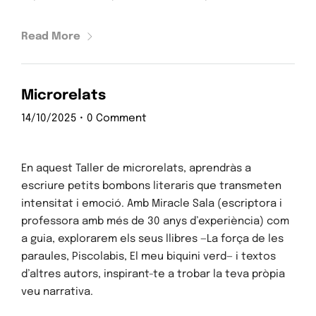
Read More
Microrelats
14/10/2025
•
0 Comment
En aquest Taller de microrelats, aprendràs a
escriure petits bombons literaris que transmeten
Inici
intensitat i emoció. Amb Miracle Sala (escriptora i
professora amb més de 30 anys d’experiència) com
Programació
a guia, explorarem els seus llibres —La força de les
paraules, Piscolabis, El meu biquini verd— i textos
Mascanada6
d’altres autors, inspirant-te a trobar la teva pròpia
veu narrativa.
Suma-t'hi